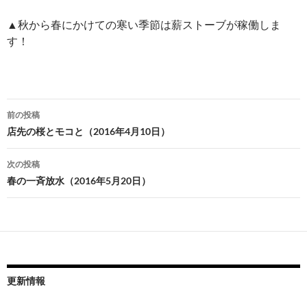
▲秋から春にかけての寒い季節は薪ストーブが稼働しま
す！
投
前の投稿
稿
店先の桜とモコと（2016年4月10日）
ナ
次の投稿
ビ
春の一斉放水（2016年5月20日）
ゲ
ー
シ
ョ
更新情報
ン