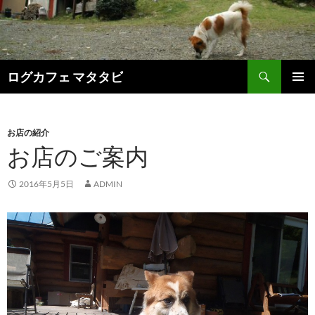
検
ログカフェ マタタビ
索
コ
メインメ
ン
ニュー
テ
ン
お店の紹介
ツ
お店のご案内
へ
ス
2016年5月5日
ADMIN
キ
ッ
プ